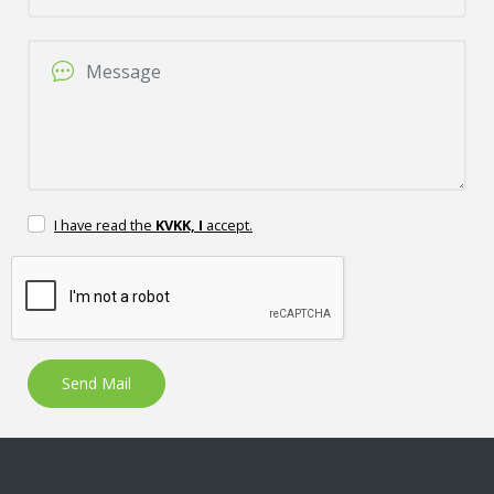
I have read the
KVKK, I
accept.
Send Mail